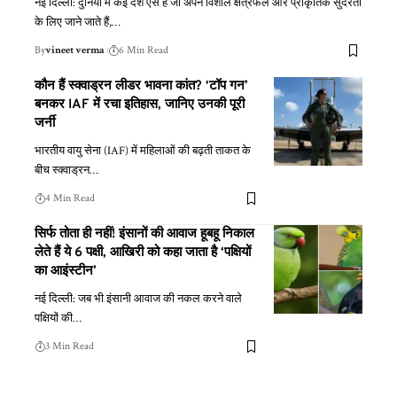
नई दिल्ली: दुनिया में कई देश ऐसे हैं जो अपने विशाल क्षेत्रफल और प्राकृतिक सुंदरता
के लिए जाने जाते हैं,
…
By
vineet verma
6 Min Read
कौन हैं स्क्वाड्रन लीडर भावना कांत? ‘टॉप गन’
बनकर IAF में रचा इतिहास, जानिए उनकी पूरी
जर्नी
भारतीय वायु सेना (IAF) में महिलाओं की बढ़ती ताकत के
बीच स्क्वाड्रन
…
4 Min Read
सिर्फ तोता ही नहीं! इंसानों की आवाज हूबहू निकाल
लेते हैं ये 6 पक्षी, आखिरी को कहा जाता है ‘पक्षियों
का आइंस्टीन’
नई दिल्ली: जब भी इंसानी आवाज की नकल करने वाले
पक्षियों की
…
3 Min Read