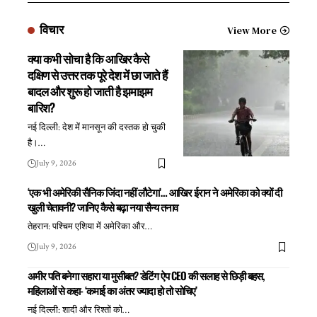
विचार
View More
क्या कभी सोचा है कि आखिर कैसे
दक्षिण से उत्तर तक पूरे देश में छा जाते हैं
बादल और शुरू हो जाती है झमाझम
बारिश?
नई दिल्ली: देश में मानसून की दस्तक हो चुकी
है।
…
July 9, 2026
‘एक भी अमेरिकी सैनिक जिंदा नहीं लौटेगा’… आखिर ईरान ने अमेरिका को क्यों दी
खुली चेतावनी? जानिए कैसे बढ़ा नया सैन्य तनाव
तेहरान: पश्चिम एशिया में अमेरिका और
…
July 9, 2026
अमीर पति बनेगा सहारा या मुसीबत? डेटिंग ऐप CEO की सलाह से छिड़ी बहस,
महिलाओं से कहा- ‘कमाई का अंतर ज्यादा हो तो सोचिए’
नई दिल्ली: शादी और रिश्तों को
…