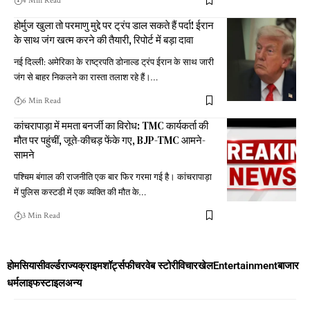
4 Min Read
होर्मुज खुला तो परमाणु मुद्दे पर ट्रंप डाल सकते हैं पर्दा! ईरान
के साथ जंग खत्म करने की तैयारी, रिपोर्ट में बड़ा दावा
नई दिल्ली: अमेरिका के राष्ट्रपति डोनाल्ड ट्रंप ईरान के साथ जारी
जंग से बाहर निकलने का रास्ता तलाश रहे हैं।
…
6 Min Read
कांचरापाड़ा में ममता बनर्जी का विरोध: TMC कार्यकर्ता की
मौत पर पहुंचीं, जूते-कीचड़ फेंके गए, BJP-TMC आमने-
सामने
पश्चिम बंगाल की राजनीति एक बार फिर गरमा गई है। कांचरापाड़ा
में पुलिस कस्टडी में एक व्यक्ति की मौत के
…
3 Min Read
होम
सियासी
वर्ल्ड
राज्य
क्राइम
शॉर्ट्स
फीचर
वेब स्टोरी
विचार
खेल
Entertainment
बाजार
धर्म
लाइफस्टाइल
अन्य