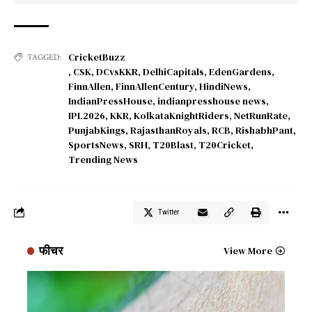
CricketBuzz
TAGGED:
,
CSK
,
DCvsKKR
,
DelhiCapitals
,
EdenGardens
,
FinnAllen
,
FinnAllenCentury
,
HindiNews
,
IndianPressHouse
,
indianpresshouse news
,
IPL2026
,
KKR
,
KolkataKnightRiders
,
NetRunRate
,
PunjabKings
,
RajasthanRoyals
,
RCB
,
RishabhPant
,
SportsNews
,
SRH
,
T20Blast
,
T20Cricket
,
Trending News
Twitter
फीचर
View More