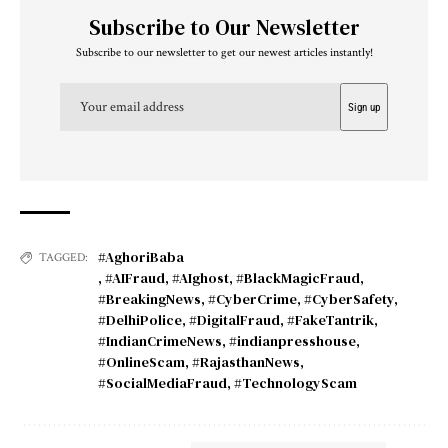
Subscribe to Our Newsletter
Subscribe to our newsletter to get our newest articles instantly!
#AghoriBaba
TAGGED:
,
#AIFraud
,
#AIghost
,
#BlackMagicFraud
,
#BreakingNews
,
#CyberCrime
,
#CyberSafety
,
#DelhiPolice
,
#DigitalFraud
,
#FakeTantrik
,
#IndianCrimeNews
,
#indianpresshouse
,
#OnlineScam
,
#RajasthanNews
,
#SocialMediaFraud
,
#TechnologyScam