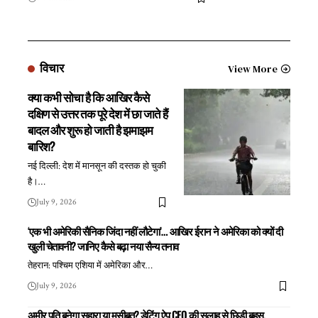
विचार
View More
क्या कभी सोचा है कि आखिर कैसे
दक्षिण से उत्तर तक पूरे देश में छा जाते हैं
बादल और शुरू हो जाती है झमाझम
बारिश?
नई दिल्ली: देश में मानसून की दस्तक हो चुकी
है।
…
July 9, 2026
‘एक भी अमेरिकी सैनिक जिंदा नहीं लौटेगा’… आखिर ईरान ने अमेरिका को क्यों दी
खुली चेतावनी? जानिए कैसे बढ़ा नया सैन्य तनाव
तेहरान: पश्चिम एशिया में अमेरिका और
…
July 9, 2026
अमीर पति बनेगा सहारा या मुसीबत? डेटिंग ऐप CEO की सलाह से छिड़ी बहस,