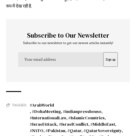
रूप में देख रही है.
Subscribe to Our Newsletter
Subscribe to our newsletter to get our newest articles instantly!
#ArabWorld
TAGGED:
,
#DohaMeeting
,
#indianpresshouse
,
#InternationalLaw
,
#IslamicCountries
,
#IsraelAttack
,
#IsraelConflict
,
#MiddleEast
,
#NATO
,
#Pakistan
,
#Qatar
,
#QatarSovereignty
,