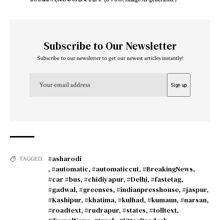
Subscribe to Our Newsletter
Subscribe to our newsletter to get our newest articles instantly!
#asharodi
TAGGED:
,
#automatic
,
#automaticcut
,
#BreakingNews
,
#car #bus
,
#chidiyapur
,
#Delhi
,
#fastetag
,
#gadwal
,
#greenses
,
#indianpresshouse
,
#jaspur
,
#Kashipur
,
#khatima
,
#kulhad
,
#kumaun
,
#narsan
,
#roadtext
,
#rudrapur
,
#states
,
#tolltext
,