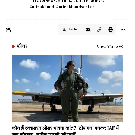
#TravelNews
,
#truck
,
#UttarPradesh
,
#uttrakhand
,
#uttrakhandsarkar
Twitter
फीचर
View More
कौन हैं स्क्वाड्रन लीडर भावना कांत? ‘टॉप गन’ बनकर IAF में