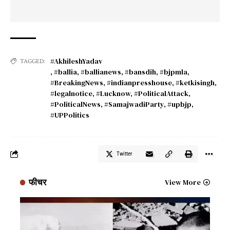
#AkhileshYadav
TAGGED:
,
#ballia
,
#ballianews
,
#bansdih
,
#bjpmla
,
#BreakingNews
,
#indianpresshouse
,
#ketkisingh
,
#legalnotice
,
#Lucknow
,
#PoliticalAttack
,
#PoliticalNews
,
#SamajwadiParty
,
#upbjp
,
#UPPolitics
Twitter
फीचर
View More