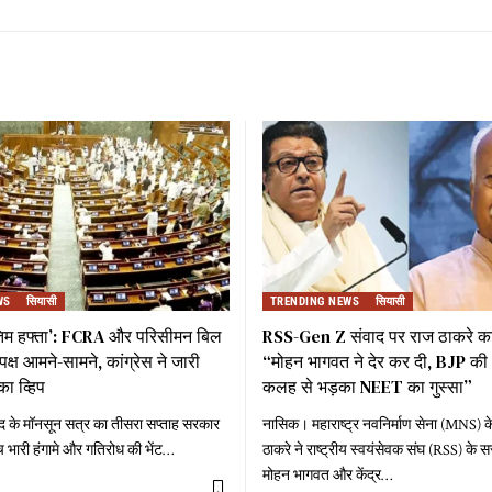
WS
सियासी
TRENDING NEWS
सियासी
तिम हफ्ता’: FCRA और परिसीमन बिल
RSS-Gen Z संवाद पर राज ठाकरे का
्ष आमने-सामने, कांग्रेस ने जारी
“मोहन भागवत ने देर कर दी, BJP की 
का व्हिप
कलह से भड़का NEET का गुस्सा”
द के मॉनसून सत्र का तीसरा सप्ताह सरकार
नासिक। महाराष्ट्र नवनिर्माण सेना (MNS) के
च भारी हंगामे और गतिरोध की भेंट
…
ठाकरे ने राष्ट्रीय स्वयंसेवक संघ (RSS) क
मोहन भागवत और केंद्र
…