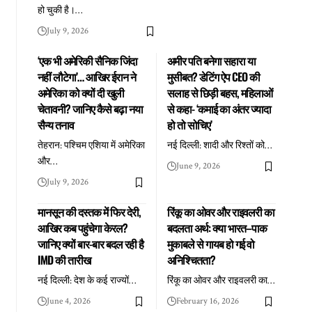
हो चुकी है।
…
July 9, 2026
‘एक भी अमेरिकी सैनिक जिंदा
अमीर पति बनेगा सहारा या
नहीं लौटेगा’… आखिर ईरान ने
मुसीबत? डेटिंग ऐप CEO की
अमेरिका को क्यों दी खुली
सलाह से छिड़ी बहस, महिलाओं
चेतावनी? जानिए कैसे बढ़ा नया
से कहा- ‘कमाई का अंतर ज्यादा
सैन्य तनाव
हो तो सोचिए’
तेहरान: पश्चिम एशिया में अमेरिका
नई दिल्ली: शादी और रिश्तों को
…
और
…
June 9, 2026
July 9, 2026
मानसून की दस्तक में फिर देरी,
रिंकू का ओवर और राइवलरी का
आखिर कब पहुंचेगा केरल?
बदलता अर्थ: क्या भारत–पाक
जानिए क्यों बार-बार बदल रही है
मुकाबले से गायब हो गई वो
IMD की तारीख
अनिश्चितता?
नई दिल्ली: देश के कई राज्यों
…
रिंकू का ओवर और राइवलरी का
…
June 4, 2026
February 16, 2026