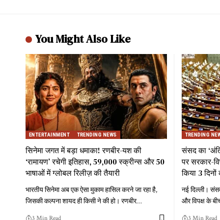
You Might Also Like
ENTERTAINMENT
TRENDING NEWS
TRENDING NE
सिनेमा जगत में बड़ा धमाका! रणबीर-यश की
संसद का ‘अं
‘रामायण’ रचेगी इतिहास, 59,000 स्क्रीन्स और 50
पर सरकार-विपक
भाषाओं में ग्लोबल रिलीज़ की तैयारी
किया 3 दिनों 
भारतीय सिनेमा अब एक ऐसा मुकाम हासिल करने जा रहा है,
नई दिल्ली। संस
जिसकी कल्पना शायद ही किसी ने की हो। रणबीर
…
और विपक्ष के बी
3 Min Read
3 Min Read