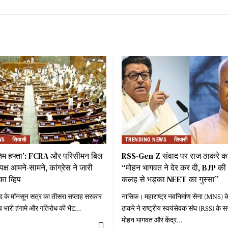
WS
सियासी
TRENDING NEWS
सियासी
तिम हफ्ता’: FCRA और परिसीमन बिल
RSS-Gen Z संवाद पर राज ठाकरे का
्ष आमने-सामने, कांग्रेस ने जारी
“मोहन भागवत ने देर कर दी, BJP की 
का व्हिप
कलह से भड़का NEET का गुस्सा”
द के मॉनसून सत्र का तीसरा सप्ताह सरकार
नासिक। महाराष्ट्र नवनिर्माण सेना (MNS) के
च भारी हंगामे और गतिरोध की भेंट
…
ठाकरे ने राष्ट्रीय स्वयंसेवक संघ (RSS) क
मोहन भागवत और केंद्र
…