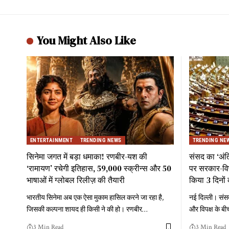
You Might Also Like
ENTERTAINMENT
TRENDING NEWS
TRENDING NE
सिनेमा जगत में बड़ा धमाका! रणबीर-यश की
संसद का ‘अं
‘रामायण’ रचेगी इतिहास, 59,000 स्क्रीन्स और 50
पर सरकार-विपक
भाषाओं में ग्लोबल रिलीज़ की तैयारी
किया 3 दिनों 
भारतीय सिनेमा अब एक ऐसा मुकाम हासिल करने जा रहा है,
नई दिल्ली। संस
जिसकी कल्पना शायद ही किसी ने की हो। रणबीर
…
और विपक्ष के बी
3 Min Read
3 Min Read