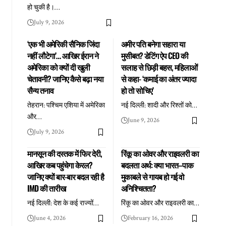
हो चुकी है।
…
July 9, 2026
‘एक भी अमेरिकी सैनिक जिंदा
अमीर पति बनेगा सहारा या
नहीं लौटेगा’… आखिर ईरान ने
मुसीबत? डेटिंग ऐप CEO की
अमेरिका को क्यों दी खुली
सलाह से छिड़ी बहस, महिलाओं
चेतावनी? जानिए कैसे बढ़ा नया
से कहा- ‘कमाई का अंतर ज्यादा
सैन्य तनाव
हो तो सोचिए’
तेहरान: पश्चिम एशिया में अमेरिका
नई दिल्ली: शादी और रिश्तों को
…
और
…
June 9, 2026
July 9, 2026
मानसून की दस्तक में फिर देरी,
रिंकू का ओवर और राइवलरी का
आखिर कब पहुंचेगा केरल?
बदलता अर्थ: क्या भारत–पाक
जानिए क्यों बार-बार बदल रही है
मुकाबले से गायब हो गई वो
IMD की तारीख
अनिश्चितता?
नई दिल्ली: देश के कई राज्यों
…
रिंकू का ओवर और राइवलरी का
…
June 4, 2026
February 16, 2026