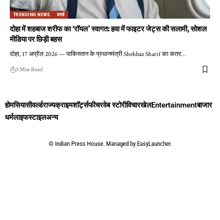
TRENDING NEWS
वर्ल्ड
दोहा में शहबाज शरीफ का ‘रॉयल’ स्वागत: हवा में फाइटर जेट्स की सलामी, सोशल
मीडिया पर छिड़ी बहस
दोहा, 17 अप्रैल 2026 — पाकिस्तान के प्रधानमंत्री Shehbaz Sharif का कतर
…
3 Min Read
होम
सियासी
वर्ल्ड
राज्य
क्राइम
शॉर्ट्स
फीचर
वेब स्टोरी
विचार
खेल
Entertainment
बाजार
धर्म
लाइफस्टाइल
अन्य
©
Indian Press House. Managed by
EasyLauncher.