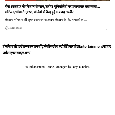
गैस आउटेज से परेशान तेहरान,शरीफ यूनिवर्सिटी पर इजरायल का हमला…
मस्जिद भी क्षतिग्रस्त, वीडियो में कैद हुई भयावह तस्वीर
तेहरान: सोमवार की सुबह ईरान की राजधानी तेहरान के लिए धमाकों की
…
3 Min Read
होम
सियासी
वर्ल्ड
राज्य
क्राइम
शॉर्ट्स
फीचर
वेब स्टोरी
विचार
खेल
Entertainment
बाजार
धर्म
लाइफस्टाइल
अन्य
©
Indian Press House. Managed by
EasyLauncher.