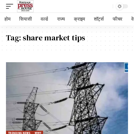
होम
सियासी
वर्ल्ड
राज्य
क्राइम
शॉर्ट्स
फीचर
व
Tag:
share market tips
TRENDING NEWS
बाजार