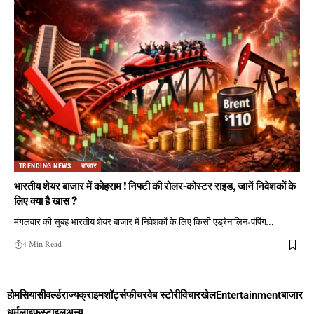
TRENDING NEWS
बाजार
भारतीय शेयर बाजार में कोहराम ! निफ्टी की रोलर-कोस्टर राइड, जानें निवेशकों के
लिए क्या है खास ?
मंगलवार की सुबह भारतीय शेयर बाजार में निवेशकों के लिए किसी एड्रेनालिन-पंपिंग
…
4 Min Read
होम
सियासी
वर्ल्ड
राज्य
क्राइम
शॉर्ट्स
फीचर
वेब स्टोरी
विचार
खेल
Entertainment
बाजार
धर्म
लाइफस्टाइल
अन्य