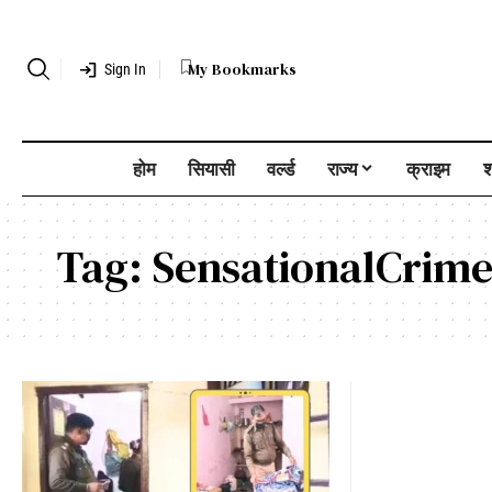
My Bookmarks
Sign In
होम
सियासी
वर्ल्ड
राज्य
क्राइम
श
Tag:
SensationalCrim