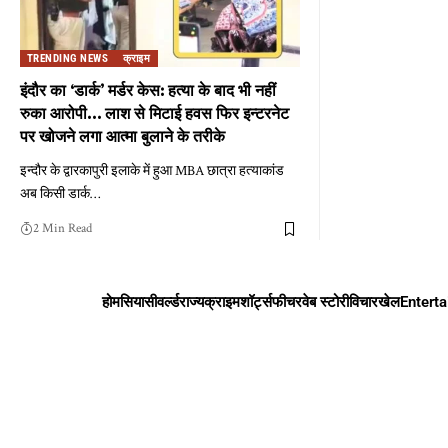
TRENDING NEWS
क्राइम
इंदौर का ‘डार्क’ मर्डर केस: हत्या के बाद भी नहीं
रुका आरोपी… लाश से मिटाई हवस फिर इन्टरनेट
पर खोजने लगा आत्मा बुलाने के तरीके
इन्दौर के द्वारकापुरी इलाके में हुआ MBA छात्रा हत्याकांड
अब किसी डार्क
…
2 Min Read
होम
सियासी
वर्ल्ड
राज्य
क्राइम
शॉर्ट्स
फीचर
वेब स्टोरी
विचार
खेल
Entert