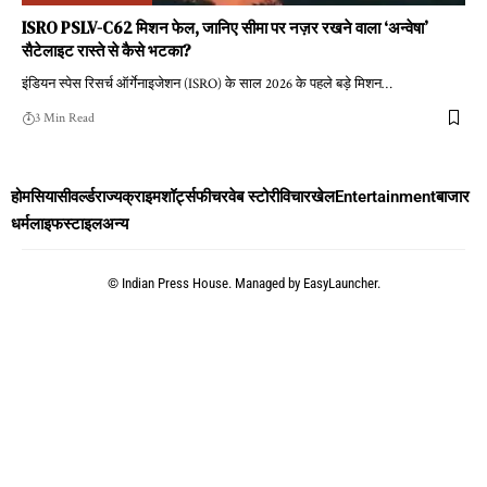
ISRO PSLV-C62 मिशन फेल, जानिए सीमा पर नज़र रखने वाला ‘अन्वेषा’
सैटेलाइट रास्ते से कैसे भटका?
इंडियन स्पेस रिसर्च ऑर्गेनाइजेशन (ISRO) के साल 2026 के पहले बड़े मिशन
…
3 Min Read
होम
सियासी
वर्ल्ड
राज्य
क्राइम
शॉर्ट्स
फीचर
वेब स्टोरी
विचार
खेल
Entertainment
बाजार
धर्म
लाइफस्टाइल
अन्य
©
Indian Press House. Managed by
EasyLauncher.