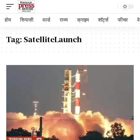
होम
सियासी
वर्ल्ड
राज्य
क्राइम
शॉर्ट्स
फीचर
व
Tag:
SatelliteLaunch
TRENDING NEWS
अन्य