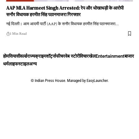
AAP MLA Harmeet Singh Arrested: रेप और धोखाधड़ी के आरोपी
सनौर विधायक हरमीत सिंह पठानमाजरा गिरफ्तार
नई दिल्ली। आम आदमी पार्टी (AAP) के सनौर विधायक हरमीत सिंह पठानमाजरा
…
1 Min Read
होम
सियासी
वर्ल्ड
राज्य
क्राइम
शॉर्ट्स
फीचर
वेब स्टोरी
विचार
खेल
Entertainment
बाजार
धर्म
लाइफस्टाइल
अन्य
©
Indian Press House. Managed by
EasyLauncher.