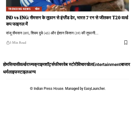
TRENDING NEWS
खेल
IND vs ENG: सैमसन के तूफान से इंग्लैंड ढेर, भारत 7 रन से जीतकर T20 वर्ल्ड
कप फाइनल में
संजू सैमसन (89), शिवम दुबे (43) और ईशान किशन (39) की तूफानी
…
3 Min Read
होम
सियासी
वर्ल्ड
राज्य
क्राइम
शॉर्ट्स
फीचर
वेब स्टोरी
विचार
खेल
Entertainment
बाजार
धर्म
लाइफस्टाइल
अन्य
©
Indian Press House. Managed by
EasyLauncher.