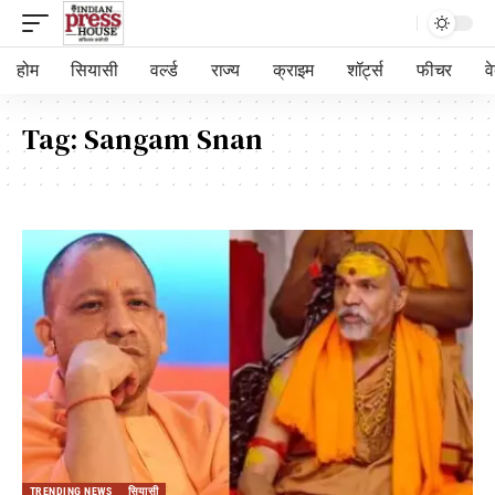
होम
सियासी
वर्ल्ड
राज्य
क्राइम
शॉर्ट्स
फीचर
व
Tag:
Sangam Snan
TRENDING NEWS
सियासी