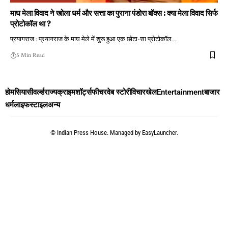
माघ मेला विवाद ने खोला धर्म और सत्ता का पुराना पंडोरा बॉक्स : क्या मेला विवाद सिर्फ
प्रोटोकॉल था ?
प्रयागराज : प्रयागराज के माघ मेले में शुरू हुआ एक छोटा-सा प्रोटोकॉल
…
5 Min Read
होम
सियासी
वर्ल्ड
राज्य
क्राइम
शॉर्ट्स
फीचर
वेब स्टोरी
विचार
खेल
Entertainment
बाजार
धर्म
लाइफस्टाइल
अन्य
©
Indian Press House. Managed by
EasyLauncher.