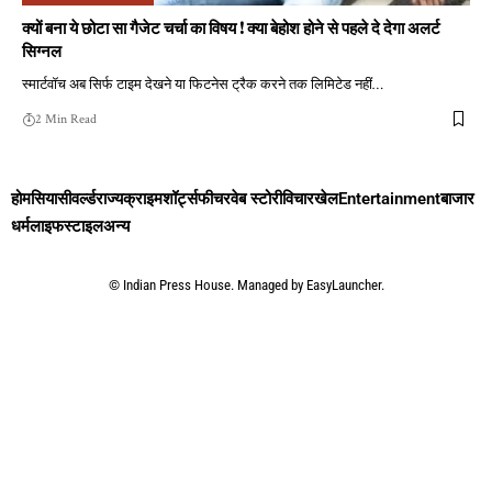
क्यों बना ये छोटा सा गैजेट चर्चा का विषय ! क्या बेहोश होने से पहले दे देगा अलर्ट
सिग्नल
स्मार्टवॉच अब सिर्फ टाइम देखने या फिटनेस ट्रैक करने तक लिमिटेड नहीं
…
2 Min Read
होम
सियासी
वर्ल्ड
राज्य
क्राइम
शॉर्ट्स
फीचर
वेब स्टोरी
विचार
खेल
Entertainment
बाजार
धर्म
लाइफस्टाइल
अन्य
©
Indian Press House. Managed by
EasyLauncher.