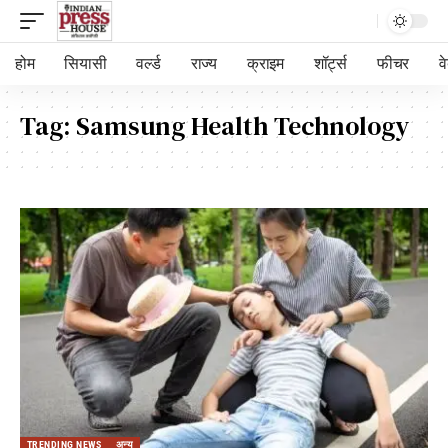
होम
सियासी
वर्ल्ड
राज्य
क्राइम
शॉर्ट्स
फीचर
व
Tag:
Samsung Health Technology
TRENDING NEWS
अन्य