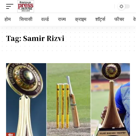
होम
सियासी
वर्ल्ड
राज्य
क्राइम
शॉर्ट्स
फीचर
व
Tag:
Samir Rizvi
खेल