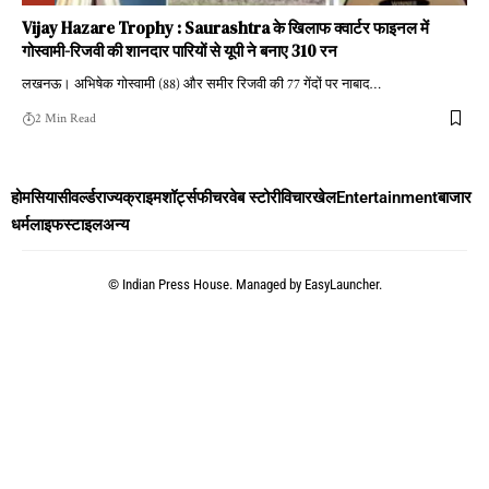
Vijay Hazare Trophy : Saurashtra के खिलाफ क्वार्टर फाइनल में
गोस्वामी-रिजवी की शानदार पारियों से यूपी ने बनाए 310 रन
लखनऊ। अभिषेक गोस्वामी (88) और समीर रिजवी की 77 गेंदों पर नाबाद
…
2 Min Read
होम
सियासी
वर्ल्ड
राज्य
क्राइम
शॉर्ट्स
फीचर
वेब स्टोरी
विचार
खेल
Entertainment
बाजार
धर्म
लाइफस्टाइल
अन्य
©
Indian Press House. Managed by
EasyLauncher.