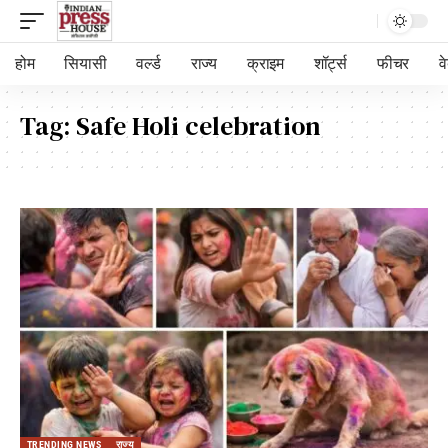
होम
सियासी
वर्ल्ड
राज्य
क्राइम
शॉर्ट्स
फीचर
व
Tag:
Safe Holi celebration
TRENDING NEWS
राज्य