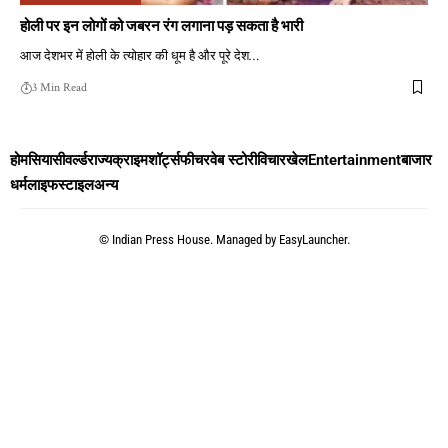
होली पर इन लोगों को जबरन रंग लगाना पड़ सकता है भारी
आज देशभर में होली के त्योहार की धूम है और पूरे देश
…
3 Min Read
होम
सियासी
वर्ल्ड
राज्य
क्राइम
शॉर्ट्स
फीचर
वेब स्टोरी
विचार
खेल
Entertainment
बाजार
धर्म
लाइफस्टाइल
अन्य
©
Indian Press House. Managed by
EasyLauncher.