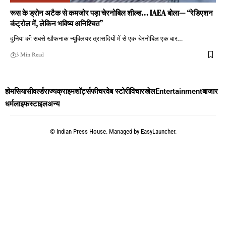
रूस के ड्रोन अटैक से कमजोर पड़ा चेरनोबिल शील्ड… IAEA बोला— “रेडिएशन
कंट्रोल में, लेकिन भविष्य अनिश्चित”
दुनिया की सबसे खौफनाक न्यूक्लियर त्रासदियों में से एक चेरनोबिल एक बार
…
3 Min Read
होम
सियासी
वर्ल्ड
राज्य
क्राइम
शॉर्ट्स
फीचर
वेब स्टोरी
विचार
खेल
Entertainment
बाजार
धर्म
लाइफस्टाइल
अन्य
©
Indian Press House. Managed by
EasyLauncher.