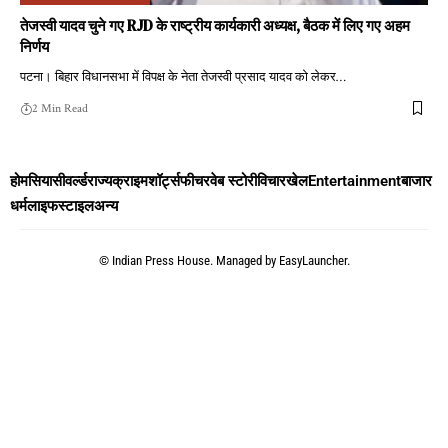
तेजस्वी यादव चुने गए RJD के राष्ट्रीय कार्यकारी अध्यक्ष, बैठक में लिए गए अहम
निर्णय
पटना। बिहार विधानसभा में विपक्ष के नेता तेजस्वी प्रसाद यादव को लेकर
…
2 Min Read
होम
सियासी
वर्ल्ड
राज्य
क्राइम
शॉर्ट्स
फीचर
वेब स्टोरी
विचार
खेल
Entertainment
बाजार
धर्म
लाइफस्टाइल
अन्य
©
Indian Press House. Managed by
EasyLauncher.