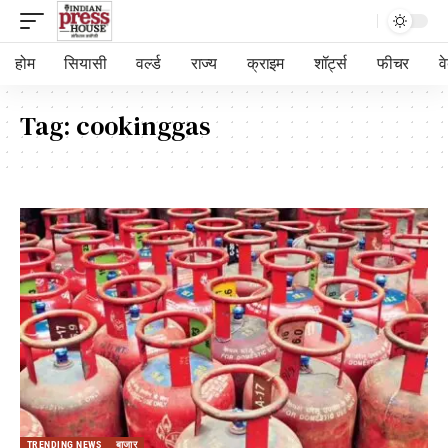
होम
सियासी
वर्ल्ड
राज्य
क्राइम
शॉर्ट्स
फीचर
व
Tag:
cookinggas
TRENDING NEWS
बाजार