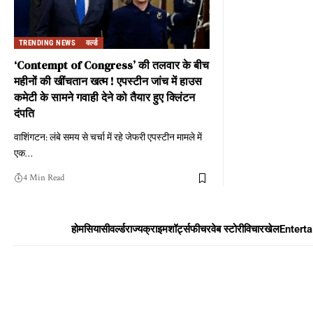
TRENDING NEWS
वर्ल्ड
‘Contempt of Congress’ की तलवार के बीच
महीनों की खींचतान खत्म ! एपस्टीन जांच में हाउस
कमेटी के सामने गवाही देने को तैयार हुए क्लिंटन
दंपति
वाशिंगटन: लंबे समय से चर्चा में रहे जेफरी एपस्टीन मामले में
एक
…
4 Min Read
होम
सियासी
वर्ल्ड
राज्य
क्राइम
शॉर्ट्स
फीचर
वेब स्टोरी
विचार
खेल
Entert