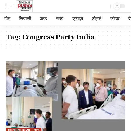
होम
सियासी
वर्ल्ड
राज्य
क्राइम
शॉर्ट्स
फीचर
व
Tag:
Congress Party India
TRENDING NEWS
राज्य