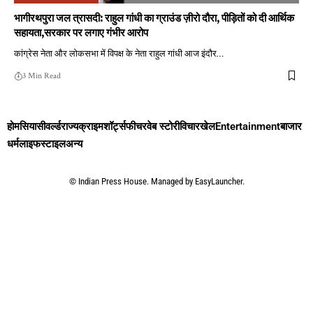
भागीरथपुरा जल त्रासदी: राहुल गांधी का ग्राउंड ज़ीरो दौरा, पीड़ितों को दी आर्थिक
सहायता,सरकार पर लगाए गंभीर आरोप
कांग्रेस नेता और लोकसभा में विपक्ष के नेता राहुल गांधी आज इंदौर
…
3 Min Read
होम
सियासी
वर्ल्ड
राज्य
क्राइम
शॉर्ट्स
फीचर
वेब स्टोरी
विचार
खेल
Entertainment
बाजार
धर्म
लाइफस्टाइल
अन्य
©
Indian Press House. Managed by
EasyLauncher.