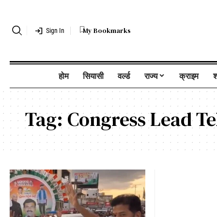
My Bookmarks
Sign In
होम
सियासी
वर्ल्ड
राज्य
क्राइम
श
Tag:
Congress Lead T