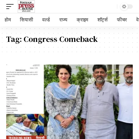
होम
सियासी
वर्ल्ड
राज्य
क्राइम
शॉर्ट्स
फीचर
व
Tag:
Congress Comeback
TRENDING NEWS
सियासी