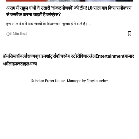
असम में राहुल गांधी ने उतारी ‘संकटमोचकों’ की टीम! 10 साल बाद किस समीकरण
से कमबैक करना चाहती है कांग्रेस?
इस साल देश में पांच राज्यों के विधानसभा चुनाव होने वाले हैं।
…
5 Min Read
होम
सियासी
वर्ल्ड
राज्य
क्राइम
शॉर्ट्स
फीचर
वेब स्टोरी
विचार
खेल
Entertainment
बाजार
धर्म
लाइफस्टाइल
अन्य
©
Indian Press House. Managed by
EasyLauncher.