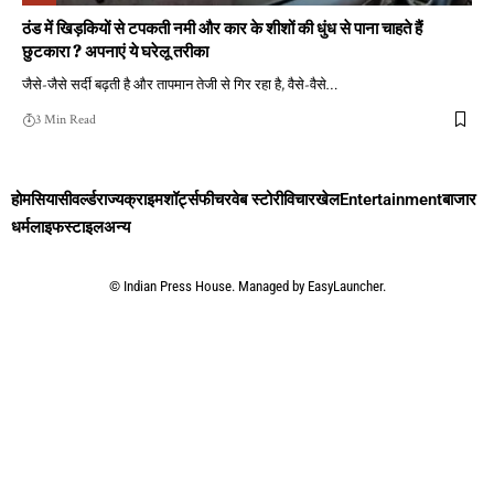
ठंड में खिड़कियों से टपकती नमी और कार के शीशों की धुंध से पाना चाहते हैं
छुटकारा ? अपनाएं ये घरेलू तरीका
जैसे-जैसे सर्दी बढ़ती है और तापमान तेजी से गिर रहा है, वैसे-वैसे
…
3 Min Read
होम
सियासी
वर्ल्ड
राज्य
क्राइम
शॉर्ट्स
फीचर
वेब स्टोरी
विचार
खेल
Entertainment
बाजार
धर्म
लाइफस्टाइल
अन्य
©
Indian Press House. Managed by
EasyLauncher.