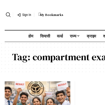
My Bookmarks
Sign In
होम
सियासी
वर्ल्ड
राज्य
क्राइम
श
Tag:
compartment ex