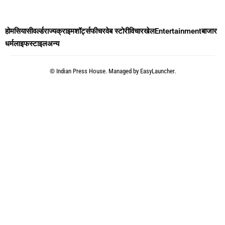
होम
सियासी
वर्ल्ड
राज्य
क्राइम
शॉर्ट्स
फीचर
वेब स्टोरी
विचार
खेल
Entertainment
बाजार
धर्म
लाइफस्टाइल
अन्य
©
Indian Press House. Managed by
EasyLauncher.