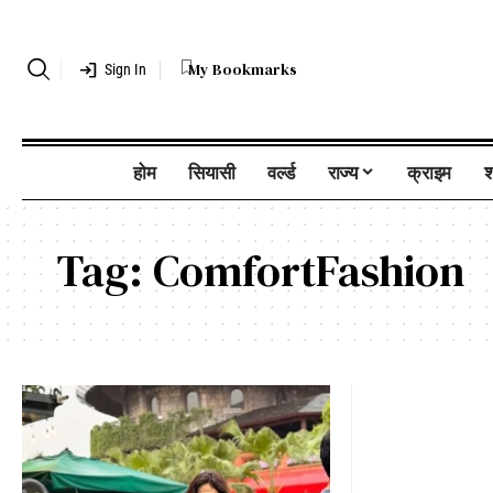
My Bookmarks
Sign In
होम
सियासी
वर्ल्ड
राज्य
क्राइम
श
Tag:
ComfortFashion