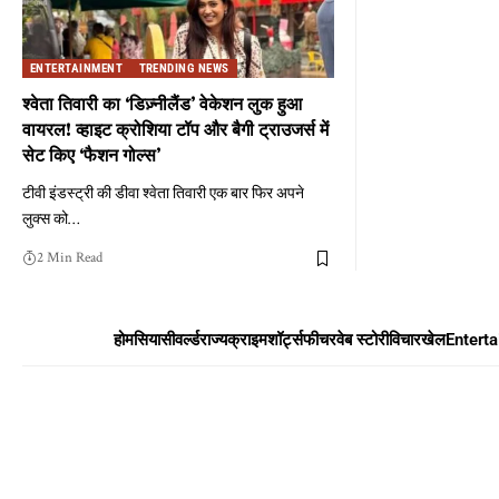
ENTERTAINMENT
TRENDING NEWS
श्वेता तिवारी का ‘डिज़्नीलैंड’ वेकेशन लुक हुआ
वायरल! व्हाइट क्रोशिया टॉप और बैगी ट्राउजर्स में
सेट किए ‘फैशन गोल्स’
टीवी इंडस्ट्री की डीवा श्वेता तिवारी एक बार फिर अपने
लुक्स को
…
2 Min Read
होम
सियासी
वर्ल्ड
राज्य
क्राइम
शॉर्ट्स
फीचर
वेब स्टोरी
विचार
खेल
Entert