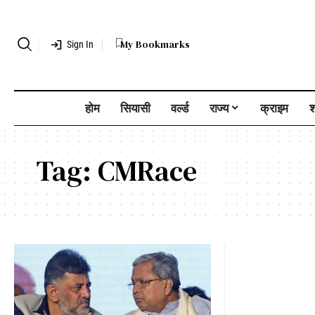
My Bookmarks
Sign In
होम
सियासी
वर्ल्ड
राज्य
क्राइम
श
Tag:
CMRace