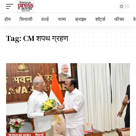
होम
सियासी
वर्ल्ड
राज्य
क्राइम
शॉर्ट्स
फीचर
व
Tag:
CM शपथ ग्रहण
TRENDING NEWS
सियासी