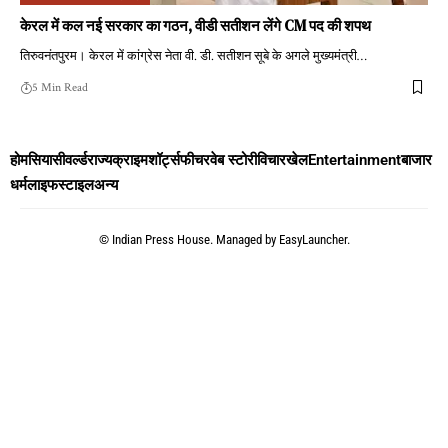
केरल में कल नई सरकार का गठन, वीडी सतीशन लेंगे CM पद की शपथ
तिरुवनंतपुरम। केरल में कांग्रेस नेता वी. डी. सतीशन सूबे के अगले मुख्यमंत्री
…
5 Min Read
होम
सियासी
वर्ल्ड
राज्य
क्राइम
शॉर्ट्स
फीचर
वेब स्टोरी
विचार
खेल
Entertainment
बाजार
धर्म
लाइफस्टाइल
अन्य
©
Indian Press House. Managed by
EasyLauncher.