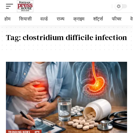
होम
सियासी
वर्ल्ड
राज्य
क्राइम
शॉर्ट्स
फीचर
व
Tag:
clostridium difficile infection
TRENDING NEWS
अन्य