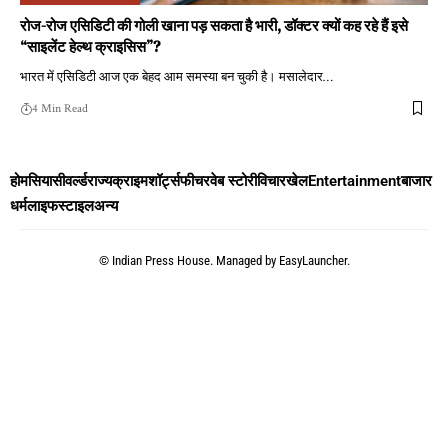
रोज-रोज एसिडिटी की गोली खाना पड़ सकता है भारी, डॉक्टर क्यों कह रहे हैं इसे
“साइलेंट हेल्थ क्राइसिस”?
भारत में एसिडिटी आज एक बेहद आम समस्या बन चुकी है। मसालेदार
…
4 Min Read
होम
सियासी
वर्ल्ड
राज्य
क्राइम
शॉर्ट्स
फीचर
वेब स्टोरी
विचार
खेल
Entertainment
बाजार
धर्म
लाइफस्टाइल
अन्य
©
Indian Press House. Managed by
EasyLauncher.