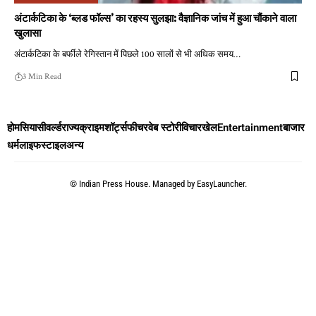
अंटार्कटिका के ‘ब्लड फॉल्स’ का रहस्य सुलझा: वैज्ञानिक जांच में हुआ चौंकाने वाला
खुलासा
अंटार्कटिका के बर्फीले रेगिस्तान में पिछले 100 सालों से भी अधिक समय
…
3 Min Read
होम
सियासी
वर्ल्ड
राज्य
क्राइम
शॉर्ट्स
फीचर
वेब स्टोरी
विचार
खेल
Entertainment
बाजार
धर्म
लाइफस्टाइल
अन्य
©
Indian Press House. Managed by
EasyLauncher.