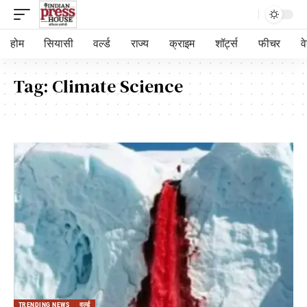
होम
सियासी
वर्ल्ड
राज्य
क्राइम
शॉर्ट्स
फीचर
व
Tag:
Climate Science
TRENDING NEWS
वर्ल्ड