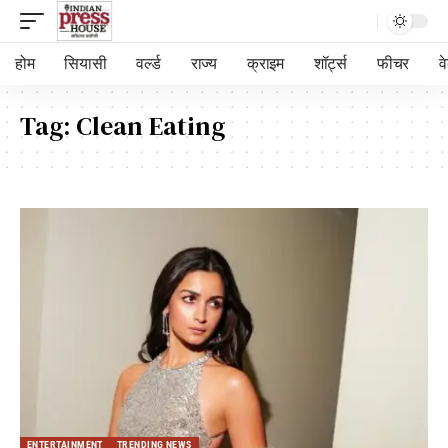
होम
सियासी
वर्ल्ड
राज्य
क्राइम
शॉर्ट्स
फीचर
व
Tag:
Clean Eating
ENTERTAINMENT
TRENDING NEWS