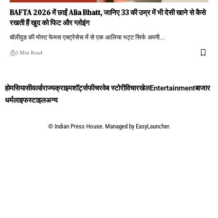
BAFTA 2026 में छाईं Alia Bhatt, जानिए 33 की उम्र में भी देसी खाने से कैसे
रखती हैं खुद को फिट और ग्लोइंग
बॉलीवुड की मोस्ट फेमस एक्ट्रेसेस में से एक आलिया भट्ट सिर्फ अपनी
…
3 Min Read
होम
सियासी
वर्ल्ड
राज्य
क्राइम
शॉर्ट्स
फीचर
वेब स्टोरी
विचार
खेल
Entertainment
बाजार
धर्म
लाइफस्टाइल
अन्य
©
Indian Press House. Managed by
EasyLauncher.