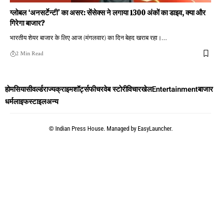
ग्लोबल ‘अनसर्टेन्टी’ का असर: सेंसेक्स ने लगाया 1300 अंकों का डाइव, क्या और
गिरेगा बाजार?
भारतीय शेयर बाजार के लिए आज (मंगलवार) का दिन बेहद खराब रहा।
…
2 Min Read
होम
सियासी
वर्ल्ड
राज्य
क्राइम
शॉर्ट्स
फीचर
वेब स्टोरी
विचार
खेल
Entertainment
बाजार
धर्म
लाइफस्टाइल
अन्य
©
Indian Press House. Managed by
EasyLauncher.