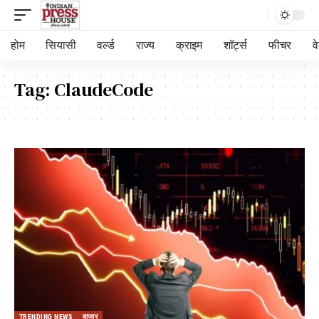
होम
सियासी
वर्ल्ड
राज्य
क्राइम
शॉर्ट्स
फीचर
व
Tag:
ClaudeCode
TRENDING NEWS
बाजार