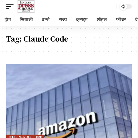
होम
सियासी
वर्ल्ड
राज्य
क्राइम
शॉर्ट्स
फीचर
व
Tag:
Claude Code
TRENDING NEWS
बाजार