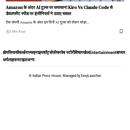
Amazon के अंदर AI टूल्स पर घमासान! Kiro Vs Claude Code से
डेवलपमेंट स्पीड पर इंजीनियर्स ने उठाए सवाल
टेक कंपनी Amazon के अंदर इन दिनों AI टूल्स को लेकर थोड़ा
…
2 Min Read
होम
सियासी
वर्ल्ड
राज्य
क्राइम
शॉर्ट्स
फीचर
वेब स्टोरी
विचार
खेल
Entertainment
बाजार
धर्म
लाइफस्टाइल
अन्य
©
Indian Press House. Managed by
EasyLauncher.