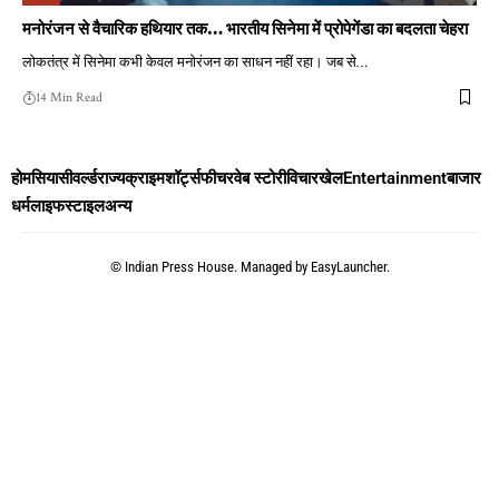
मनोरंजन से वैचारिक हथियार तक… भारतीय सिनेमा में प्रोपेगेंडा का बदलता चेहरा
लोकतंत्र में सिनेमा कभी केवल मनोरंजन का साधन नहीं रहा। जब से
…
14 Min Read
होम
सियासी
वर्ल्ड
राज्य
क्राइम
शॉर्ट्स
फीचर
वेब स्टोरी
विचार
खेल
Entertainment
बाजार
धर्म
लाइफस्टाइल
अन्य
©
Indian Press House. Managed by
EasyLauncher.