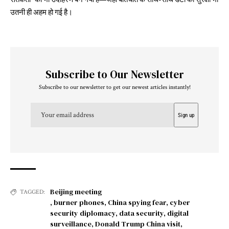
उतनी ही अहम हो गई है।
Subscribe to Our Newsletter
Subscribe to our newsletter to get our newest articles instantly!
Beijing meeting
TAGGED:
,
burner phones
,
China spying fear
,
cyber
security diplomacy
,
data security
,
digital
surveillance
,
Donald Trump China visit
,