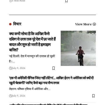
5 Min Read
विचार
View More
क्या कभी सोचा है कि आखिर कैसे
दक्षिण से उत्तर तक पूरे देश में छा जाते हैं
बादल और शुरू हो जाती है झमाझम
बारिश?
नई दिल्ली: देश में मानसून की दस्तक हो चुकी
है।
…
July 9, 2026
‘एक भी अमेरिकी सैनिक जिंदा नहीं लौटेगा’… आखिर ईरान ने अमेरिका को क्यों दी
खुली चेतावनी? जानिए कैसे बढ़ा नया सैन्य तनाव
तेहरान: पश्चिम एशिया में अमेरिका और
…
July 9, 2026