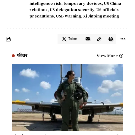
intelligence risk
,
temporary devices
,
US China
relations
,
US delegation security
,
US officials
precautions
,
USB warning
,
Xi Jinping meeting
Twitter
फीचर
View More