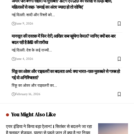
अमीर पति बनेगा सहारा या मुसीबत? डेटिंग ऐप CEO की सलाह से छिड़ी बहस,
महिलाओं से कहा- ‘कमाई का अंतर ज्यादा हो तो सोचिए’
नई दिल्ली: शादी और रिश्तों को
…
June 9, 2026
मानसून की दस्तक में फिर देरी, आखिर कब पहुंचेगा केरल? जानिए क्यों बार-बार
बदल रही है IMD की तारीख
नई दिल्ली: देश के कई राज्यों
…
June 4, 2026
रिंकू का ओवर और राइवलरी का बदलता अर्थ: क्या भारत–पाक मुकाबले से गायब हो
गई वो अनिश्चितता?
रिंकू का ओवर और राइवलरी का
…
February 16, 2026
You Might Also Like
एयर इंडिया ने किया बड़ा ऐलान! 1 सितंबर से बदलने जा रहा
है फ्लाइट शेड्यूल, यात्रा से पहले जान लें क्या है नए नियम