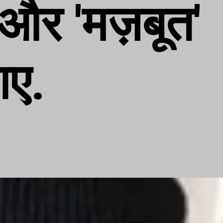
' और 'मज़बूत'
आए.