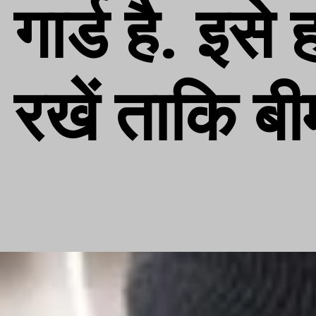
गार्ड है. इसे
रखें ताकि ब