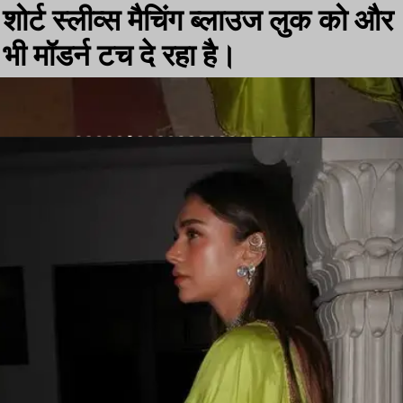
शोर्ट स्लीव्स मैचिंग ब्लाउज लुक को और
भी मॉडर्न टच दे रहा है।