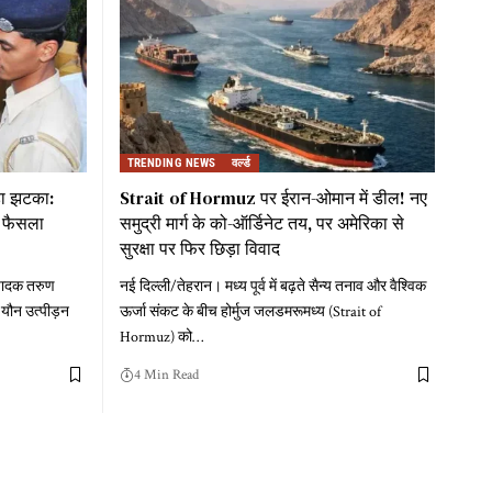
TRENDING NEWS
वर्ल्ड
ड़ा झटका:
Strait of Hormuz पर ईरान-ओमान में डील! नए
का फैसला
समुद्री मार्ग के को-ऑर्डिनेट तय, पर अमेरिका से
सुरक्षा पर फिर छिड़ा विवाद
ंपादक तरुण
नई दिल्ली/तेहरान। मध्य पूर्व में बढ़ते सैन्य तनाव और वैश्विक
 यौन उत्पीड़न
ऊर्जा संकट के बीच होर्मुज जलडमरूमध्य (Strait of
Hormuz) को
…
4 Min Read