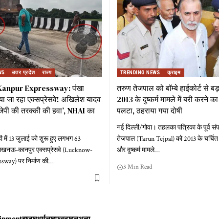
WS
उत्तर प्रदेश
राज्य
TRENDING NEWS
क्राइम
anpur Expressway: पंखा
तरुण तेजपाल को बॉम्बे हाईकोर्ट से ब
 जा रहा एक्सप्रेसवे! अखिलेश यादव
2013 के दुष्कर्म मामले में बरी करने 
ीजेपी की तरक्की की हवा’, NHAI का
पलटा, ठहराया गया दोषी
नई दिल्ली/गोवा। तहलका पत्रिका के पूर्व स
ें 13 जुलाई को शुरू हुए लगभग 63
तेजपाल (Tarun Tejpal) को 2013 के चर्चित
 लखनऊ-कानपुर एक्सप्रेसवे (Lucknow-
और दुष्कर्म मामले
…
way) पर निर्माण की
…
3 Min Read
ainment
बाजार
धर्म
लाइफस्टाइल
अन्य