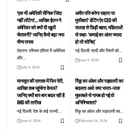
‘एक भी अमेरिकी सैनिक जिंदा
अमीर पति बनेगा सहारा या
नहीं लौटेगा’… आखिर ईरान ने
मुसीबत? डेटिंग ऐप CEO की
अमेरिका को क्यों दी खुली
सलाह से छिड़ी बहस, महिलाओं
चेतावनी? जानिए कैसे बढ़ा नया
से कहा- ‘कमाई का अंतर ज्यादा
सैन्य तनाव
हो तो सोचिए’
तेहरान: पश्चिम एशिया में अमेरिका
नई दिल्ली: शादी और रिश्तों को
…
और
…
June 9, 2026
July 9, 2026
मानसून की दस्तक में फिर देरी,
रिंकू का ओवर और राइवलरी का
आखिर कब पहुंचेगा केरल?
बदलता अर्थ: क्या भारत–पाक
जानिए क्यों बार-बार बदल रही है
मुकाबले से गायब हो गई वो
IMD की तारीख
अनिश्चितता?
नई दिल्ली: देश के कई राज्यों
…
रिंकू का ओवर और राइवलरी का
…
June 4, 2026
February 16, 2026