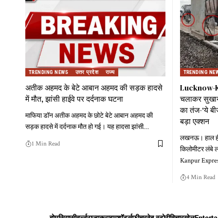
TRENDING NEWS
उत्तर प्रदेश
राज्य
TRENDING NE
अतीक अहमद के बेटे आबान अहमद की सड़क हादसे
Lucknow-K
में मौत, झांसी हाईवे पर दर्दनाक घटना
चलाकर सुखाया
का तंज-‘ये ब
माफिया डॉन अतीक अहमद के छोटे बेटे आबान अहमद की
बड़ा एक्शन
सड़क हादसे में दर्दनाक मौत हो गई। यह हादसा झांसी
…
लखनऊ। हाल ही म
1 Min Read
किलोमीटर लंबे
Kanpur Express
4 Min Read
होम
सियासी
वर्ल्ड
राज्य
क्राइम
शॉर्ट्स
फीचर
वेब स्टोरी
विचार
खेल
Entert