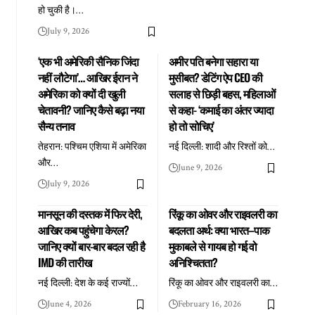
हो चुकी है।
…
July 9, 2026
‘एक भी अमेरिकी सैनिक जिंदा
अमीर पति बनेगा सहारा या
नहीं लौटेगा’… आखिर ईरान ने
मुसीबत? डेटिंग ऐप CEO की
अमेरिका को क्यों दी खुली
सलाह से छिड़ी बहस, महिलाओं
चेतावनी? जानिए कैसे बढ़ा नया
से कहा- ‘कमाई का अंतर ज्यादा
सैन्य तनाव
हो तो सोचिए’
तेहरान: पश्चिम एशिया में अमेरिका
नई दिल्ली: शादी और रिश्तों को
…
और
…
June 9, 2026
July 9, 2026
मानसून की दस्तक में फिर देरी,
रिंकू का ओवर और राइवलरी का
आखिर कब पहुंचेगा केरल?
बदलता अर्थ: क्या भारत–पाक
जानिए क्यों बार-बार बदल रही है
मुकाबले से गायब हो गई वो
IMD की तारीख
अनिश्चितता?
नई दिल्ली: देश के कई राज्यों
…
रिंकू का ओवर और राइवलरी का
…
June 4, 2026
February 16, 2026